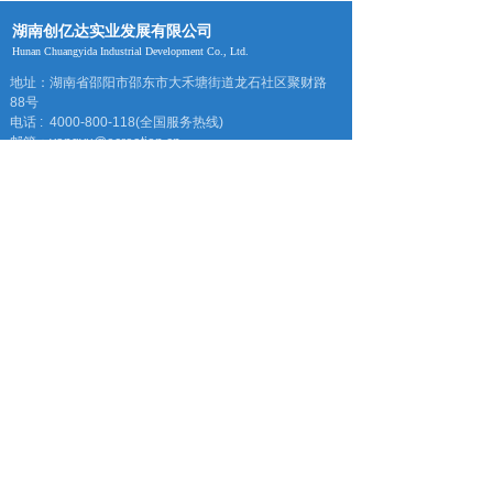
湖南创亿达实业发展有限公司
Hunan Chuangyida Industrial Development Co., Ltd.
地址：湖南省邵阳市邵东市大禾塘街道龙石社区聚财路
88号
电话 : 4000-800-118(全国服务热线)
邮箱：yangyu@ecreation.cn
微信公众号
Coypright 2020 湖南创亿达实业发展有限公司
湘ICP备2020020792号