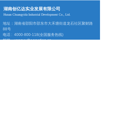
湖南创亿达实业发展有限公司
Hunan Chuangyida Industrial Development Co., Ltd.
地址：湖南省邵阳市邵东市大禾塘街道龙石社区聚财路
88号
电话 : 4000-800-118(全国服务热线)
邮箱：yangyu@ecreation.cn
微信公众号
Coypright 2020 湖南创亿达实业发展有限公司
湘ICP备2020020792号