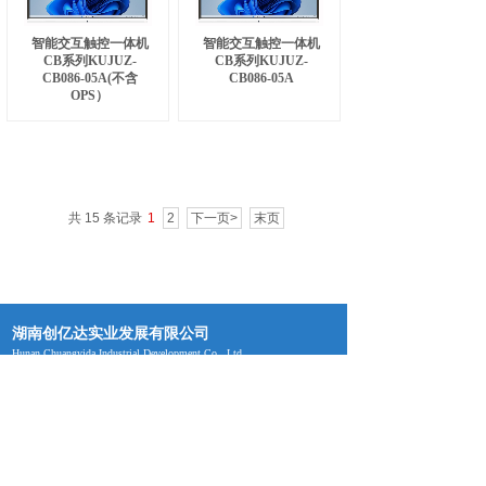
智能交互触控一体机
智能交互触控一体机
CB系列KUJUZ-
CB系列KUJUZ-
CB086-05A(不含
CB086-05A
OPS）
共 15 条记录
1
2
下一页>
末页
湖南创亿达实业发展有限公司
Hunan Chuangyida Industrial Development Co., Ltd.
地址：湖南省邵阳市邵东市大禾塘街道龙石社区聚财路
88号
电话 : 4000-800-118(全国服务热线)
邮箱：yangyu@ecreation.cn